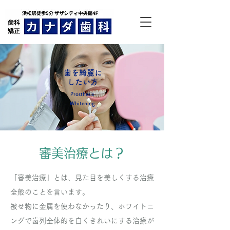
歯を綺麗に
したい方
Prosthesis
Whitening
審美治療とは？
「審美治療」とは、見た目を美しくする治療
全般のことを言います。
被せ物に金属を使わなかったり、ホワイトニ
ングで歯列全体的を白くきれいにする治療が