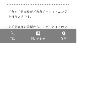
ご自宅で患者様がご自身でホワイトニング
を行う方法です。
まず患者様の歯型からオーダーメイドのマ
ウスピースを作ります。そこに過酸化尿素
を主成分とした薬剤を入れて、毎日一定時
TEL
問い合わせ
住所
間歯に装着していただきます。
弱い薬剤でじっくり少しずつ白くしていく
ので、効果を実感するまでに時間はかかり
ますが、処置のために通院する必要があり
ません。
また、自分で好きな時間にホワイトニング
ができ、元の状態に戻りにくいというメリ
ットがあります。
ホワイトニングは医療行為ですので、歯科
医師の指導を受けて安全に行うことが重要