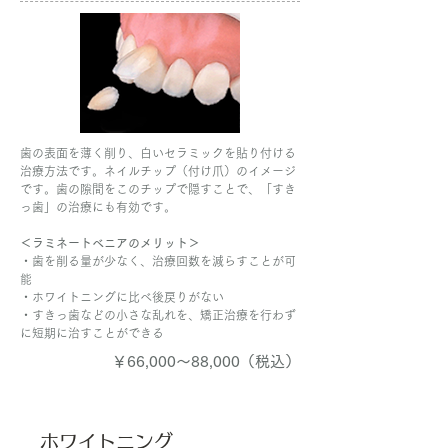
歯の表面を薄く削り、白いセラミックを貼り付ける
治療方法です。ネイルチップ（付け爪）のイメージ
です。歯の隙間をこのチップで隠すことで、「すき
っ歯」の治療にも有効です。
＜ラミネートベニアのメリット＞
・歯を削る量が少なく、治療回数を減らすことが可
能
・ホワイトニングに比べ後戻りがない
・すきっ歯などの小さな乱れを、矯正治療を行わず
に短期に治すことができる
￥66,000～88,000（税込）
ホワイトニング