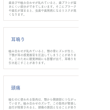
歯並びや咬み合わせが乱れていると、歯ブラシが届
きにくい部分ができてしまいます。そこにプラーク
や歯石が溜まると、虫歯や歯周病になるリスクが高
くなります。
耳鳴り
咬み合わせが乱れていると、顎の骨にズレが生じ、
下顎が耳の感覚器官を圧迫してしまうことがありま
す。このために聴覚神経にも影響が出て、耳鳴りを
引き起こすことがあります。
頭痛
咬むのに使われる筋肉は、顎から側頭部につながっ
ています。咬み合わせのズレで、この筋肉が緊張し
血行が阻害されると、頭痛の原因となることがあり