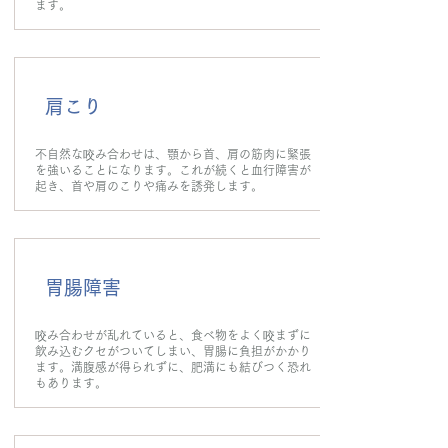
ます。
肩こり
不自然な咬み合わせは、顎から首、肩の筋肉に緊張
を強いることになります。これが続くと血行障害が
起き、首や肩のこりや痛みを誘発します。
胃腸障害
咬み合わせが乱れていると、食べ物をよく咬まずに
飲み込むクセがついてしまい、胃腸に負担がかかり
ます。満腹感が得られずに、肥満にも結びつく恐れ
もあります。