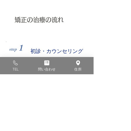
矯正の治療の流れ
1
step
初診・カウンセリング
初診時は、患者さんのお口の中を拝見し、その
TEL
問い合わせ
住所
後矯正治療に対するご要望やご不安などを詳し
くヒアリング。あわせて丁寧な説明を行いま
す。どのような疑問も、遠慮なくご質問くださ
い。