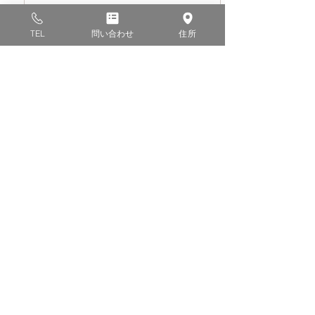
形
TEL
問い合わせ
住所
歯列矯正中や矯正後に、歯肉の形が不揃いな
場合、炭酸ガスレーザーで歯肉を整えること
ができます。審美性が向上し、より美しい仕
上がりを実現します。短時間で処置でき、治
療後の腫れや痛みもほとんどありません。
11. 親知らずの周囲の炎症
（智歯周囲炎）
親知らずが一部埋まっている場合、その周囲